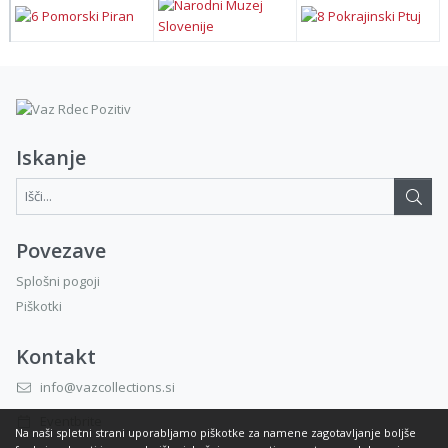
Iskanje
Išči...:
Povezave
Splošni pogoji
Piškotki
Kontakt
info@vazcollections.si
Eventbrite
Na naši spletni strani uporabljamo piškotke za namene zagotavljanje boljše