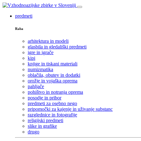
predmeti
Raba
arhitektura in modeli
glasbila in gledališki predmeti
igre in igrače
kipi
knjige in tiskani materiali
numizmatika
oblačila, obutev in dodatki
orožje in vojaška oprema
pahljače
pohištvo in notranja oprema
posodje in pribor
predmeti za osebno nego
pripomočki za kajenje in uživanje substanc
razglednice in fotografije
religijski predmeti
slike in grafike
drugo