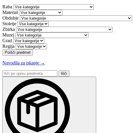
Raba
Material
Obdobje
Stoletje
Zbirka
Muzej
Grad
Regija
Poišči predmet
Navodila za iskanje →
Išči
po
opisu
predmeta: