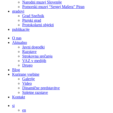
Narodni muzej Slovenije
Pomorski muzej “Sergej Mašera” Piran
gradovi
Grad Snežnik
Ptujski grad
Protokolarni objekti
publikacije
O nas
Aktualno
Javni dogodki
Razstave
Strokovna srečanja
VAZ v medijih
Drugo
Blog
Kurirane vsebine
Galerije
Video
Dinamične predstavitve
Spletne razstave
Kontakt
si
en