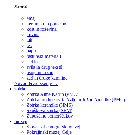
Material
emajl
keramika in porcelan
kost in roževina
kovina
lak
les
papir
rastlinski materiali
steklo
svila in drug tekstil
usnje in krzno
žad in druge kamnine
Navodila za iskanje →
zbirke
Zbirka Alme Karlin (PMC)
Zbirka predmetov iz Azije in Južne Amerike (PMC)
Zbirka keramike (NMS)
Skuškova zbirka (SEM)
Zapuščine pomorščakov
muzeji
Slovenski etnografski muzej
Pokrajinski muzej Celje