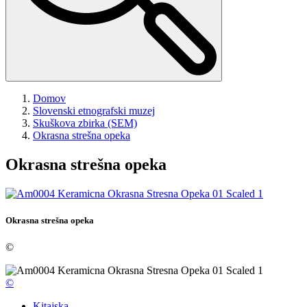
Domov
Slovenski etnografski muzej
Skuškova zbirka (SEM)
Okrasna strešna opeka
Okrasna strešna opeka
Okrasna strešna opeka
©
©
Kitajska