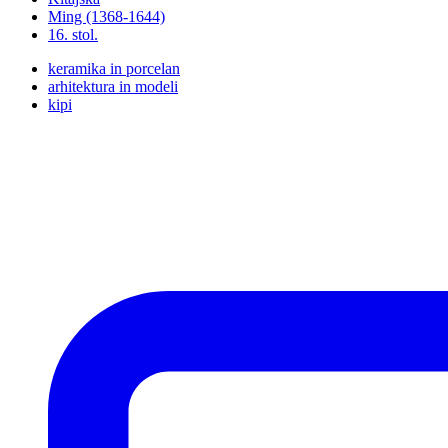
Ming (1368-1644)
16. stol.
keramika in porcelan
arhitektura in modeli
kipi