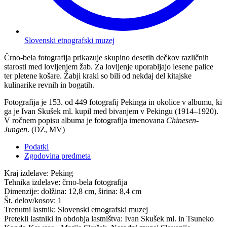
Slovenski etnografski muzej
Črno-bela fotografija prikazuje skupino desetih dečkov različnih
starosti med lovljenjem žab. Za lovljenje uporabljajo lesene palice
ter pletene košare. Žabji kraki so bili od nekdaj del kitajske
kulinarike revnih in bogatih.
Fotografija je 153. od 449 fotografij Pekinga in okolice v albumu, ki
ga je Ivan Skušek ml. kupil med bivanjem v Pekingu (1914–1920).
V ročnem popisu albuma je fotografija imenovana
Chinesen-
Jungen
. (DZ, MV)
Podatki
Zgodovina predmeta
Kraj izdelave:
Peking
Tehnika izdelave:
črno-bela fotografija
Dimenzije:
dolžina: 12,8 cm, širina: 8,4 cm
Št. delov/kosov:
1
Trenutni lastnik:
Slovenski etnografski muzej
Pretekli lastniki in obdobja lastništva:
Ivan Skušek ml. in Tsuneko