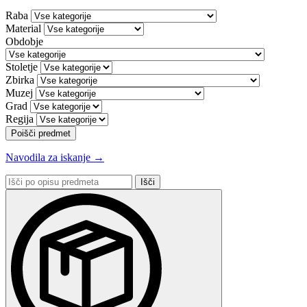
Raba
Material
Obdobje
Stoletje
Zbirka
Muzej
Grad
Regija
Poišči predmet
Navodila za iskanje →
Išči
po
opisu
predmeta: