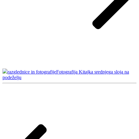
razglednice in fotografije
Fotografija Kitajka srednjega sloja na
podeželju