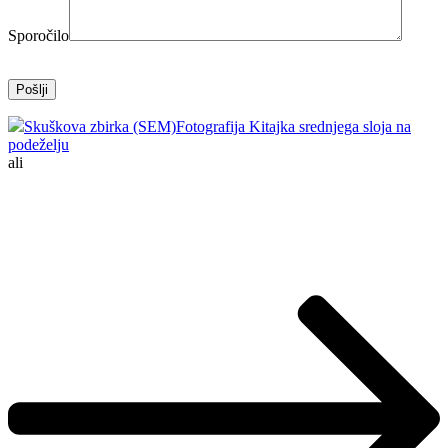
Sporočilo
Skuškova zbirka (SEM)
Fotografija Kitajka srednjega sloja na
podeželju
ali