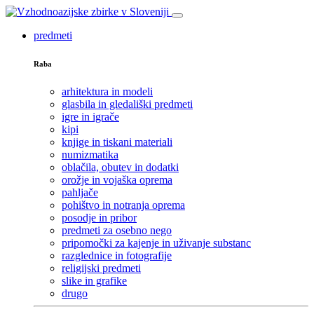
predmeti
Raba
arhitektura in modeli
glasbila in gledališki predmeti
igre in igrače
kipi
knjige in tiskani materiali
numizmatika
oblačila, obutev in dodatki
orožje in vojaška oprema
pahljače
pohištvo in notranja oprema
posodje in pribor
predmeti za osebno nego
pripomočki za kajenje in uživanje substanc
razglednice in fotografije
religijski predmeti
slike in grafike
drugo