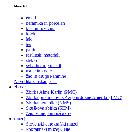
Material
emajl
keramika in porcelan
kost in roževina
kovina
lak
les
papir
rastlinski materiali
steklo
svila in drug tekstil
usnje in krzno
žad in druge kamnine
Navodila za iskanje →
zbirke
Zbirka Alme Karlin (PMC)
Zbirka predmetov iz Azije in Južne Amerike (PMC)
Zbirka keramike (NMS)
Skuškova zbirka (SEM)
Zapuščine pomorščakov
muzeji
Slovenski etnografski muzej
Pokrajinski muzej Celje