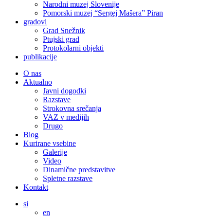
Narodni muzej Slovenije
Pomorski muzej “Sergej Mašera” Piran
gradovi
Grad Snežnik
Ptujski grad
Protokolarni objekti
publikacije
O nas
Aktualno
Javni dogodki
Razstave
Strokovna srečanja
VAZ v medijih
Drugo
Blog
Kurirane vsebine
Galerije
Video
Dinamične predstavitve
Spletne razstave
Kontakt
si
en