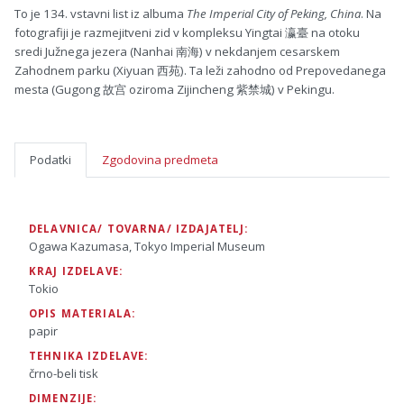
To je 134. vstavni list iz albuma
The Imperial City of Peking, China
. Na
fotografiji je razmejitveni zid v kompleksu Yingtai 瀛臺 na otoku
sredi Južnega jezera (Nanhai 南海) v nekdanjem cesarskem
Zahodnem parku (Xiyuan 西苑). Ta leži zahodno od Prepovedanega
mesta (Gugong 故宫 oziroma Zijincheng 紫禁城) v Pekingu.
Podatki
Zgodovina predmeta
DELAVNICA/ TOVARNA/ IZDAJATELJ:
Ogawa Kazumasa, Tokyo Imperial Museum
KRAJ IZDELAVE:
Tokio
OPIS MATERIALA:
papir
TEHNIKA IZDELAVE:
črno-beli tisk
DIMENZIJE: