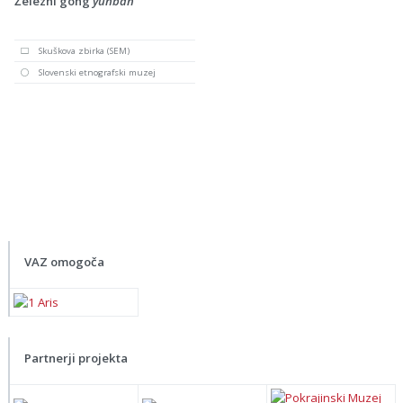
Železni gong
yunban
Skuškova zbirka (SEM)
Slovenski etnografski muzej
VAZ omogoča
Partnerji projekta