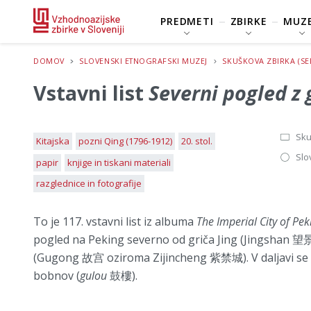
PREDMETI
ZBIRKE
MUZE
DOMOV
SLOVENSKI ETNOGRAFSKI MUZEJ
SKUŠKOVA ZBIRKA (SE
Vstavni list
Severni pogled z 
Sku
Kitajska
pozni Qing (1796-1912)
20. stol.
Slo
papir
knjige in tiskani materiali
razglednice in fotografije
To je 117. vstavni list iz albuma
The Imperial City of Pek
pogled na Peking severno od griča Jing (Jingshan 
(Gugong 故宫 oziroma Zijincheng 紫禁城). V daljavi se v
bobnov (
gulou
鼓樓).