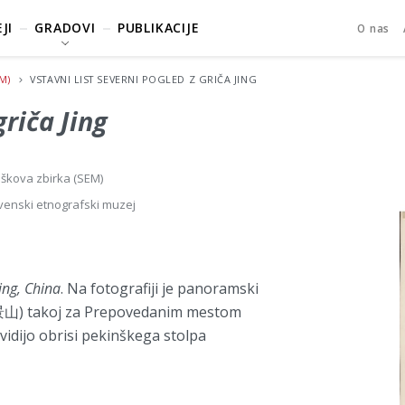
JI
GRADOVI
PUBLIKACIJE
O nas
M)
VSTAVNI LIST
SEVERNI POGLED Z GRIČA JING
griča Jing
škova zbirka (SEM)
venski etnografski muzej
ing, China
. Na fotografiji je panoramski
望景山) takoj za Prepovedanim mestom
idijo obrisi pekinškega stolpa