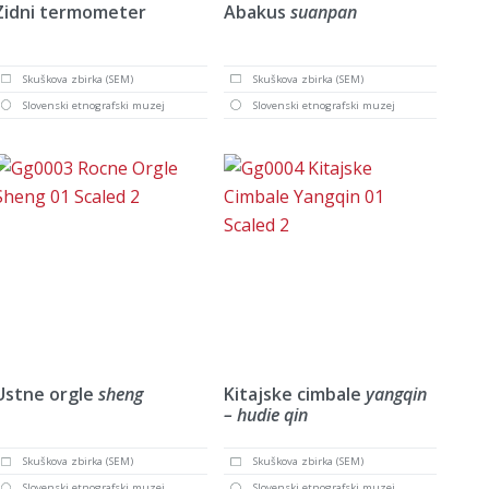
Zidni termometer
Abakus
suanpan
Skuškova zbirka (SEM)
Skuškova zbirka (SEM)
Slovenski etnografski muzej
Slovenski etnografski muzej
Ustne orgle
sheng
Kitajske cimbale
yangqin
– hudie qin
Skuškova zbirka (SEM)
Skuškova zbirka (SEM)
Slovenski etnografski muzej
Slovenski etnografski muzej