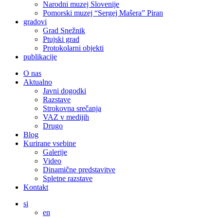
Narodni muzej Slovenije
Pomorski muzej “Sergej Mašera” Piran
gradovi
Grad Snežnik
Ptujski grad
Protokolarni objekti
publikacije
O nas
Aktualno
Javni dogodki
Razstave
Strokovna srečanja
VAZ v medijih
Drugo
Blog
Kurirane vsebine
Galerije
Video
Dinamične predstavitve
Spletne razstave
Kontakt
si
en