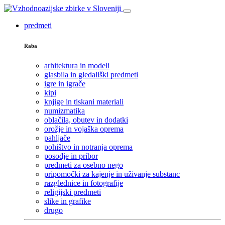
predmeti
Raba
arhitektura in modeli
glasbila in gledališki predmeti
igre in igrače
kipi
knjige in tiskani materiali
numizmatika
oblačila, obutev in dodatki
orožje in vojaška oprema
pahljače
pohištvo in notranja oprema
posodje in pribor
predmeti za osebno nego
pripomočki za kajenje in uživanje substanc
razglednice in fotografije
religijski predmeti
slike in grafike
drugo