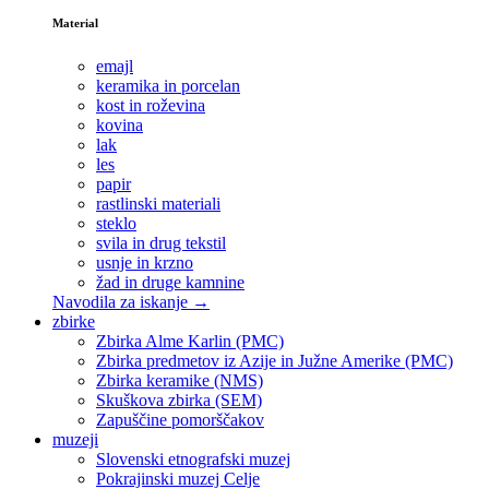
Material
emajl
keramika in porcelan
kost in roževina
kovina
lak
les
papir
rastlinski materiali
steklo
svila in drug tekstil
usnje in krzno
žad in druge kamnine
Navodila za iskanje →
zbirke
Zbirka Alme Karlin (PMC)
Zbirka predmetov iz Azije in Južne Amerike (PMC)
Zbirka keramike (NMS)
Skuškova zbirka (SEM)
Zapuščine pomorščakov
muzeji
Slovenski etnografski muzej
Pokrajinski muzej Celje