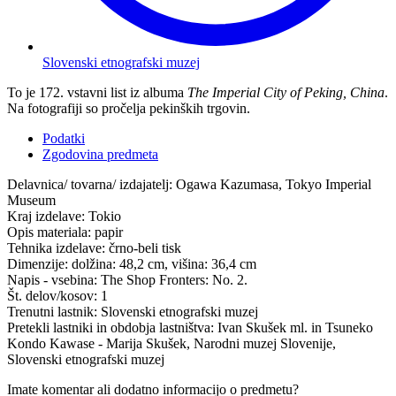
Slovenski etnografski muzej
To je 172. vstavni list iz albuma
The Imperial City of Peking, China
.
Na fotografiji so pročelja pekinških trgovin.
Podatki
Zgodovina predmeta
Delavnica/ tovarna/ izdajatelj:
Ogawa Kazumasa, Tokyo Imperial
Museum
Kraj izdelave:
Tokio
Opis materiala:
papir
Tehnika izdelave:
črno-beli tisk
Dimenzije:
dolžina: 48,2 cm, višina: 36,4 cm
Napis - vsebina:
The Shop Fronters: No. 2.
Št. delov/kosov:
1
Trenutni lastnik:
Slovenski etnografski muzej
Pretekli lastniki in obdobja lastništva:
Ivan Skušek ml. in Tsuneko
Kondo Kawase - Marija Skušek, Narodni muzej Slovenije,
Slovenski etnografski muzej
Imate komentar ali dodatno informacijo o predmetu?