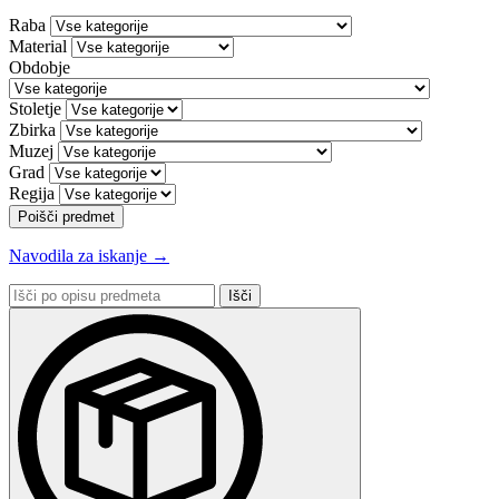
Raba
Material
Obdobje
Stoletje
Zbirka
Muzej
Grad
Regija
Poišči predmet
Navodila za iskanje →
Išči
po
opisu
predmeta: