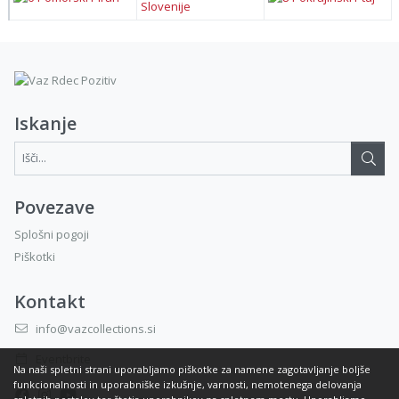
Iskanje
Išči...:
Povezave
Splošni pogoji
Piškotki
Kontakt
info@vazcollections.si
Eventbrite
Na naši spletni strani uporabljamo piškotke za namene zagotavljanje boljše
funkcionalnosti in uporabniške izkušnje, varnosti, nemotenega delovanja