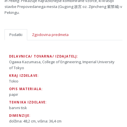
in Peking
. Prikazuje najrazličnejše kombinirane vzorce, ki krasijo
stavbe Prepovedanega mesta (Gugong 故宫 oz. Zijincheng 紫禁城) v
Pekingu.
Podatki
Zgodovina predmeta
DELAVNICA/ TOVARNA/ IZDAJATELJ:
Ogawa Kazumasa, College of Engineering, Imperial University
of Tokyo
KRAJ IZDELAVE:
Tokio
OPIS MATERIALA:
papir
TEHNIKA IZDELAVE:
barvni tisk
DIMENZIJE:
dolžina: 48,2 cm, višina: 36,4 cm