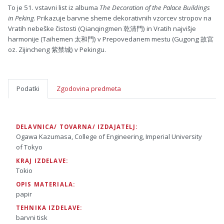
To je 51. vstavni list iz albuma
The Decoration of the Palace Buildings
in Peking
. Prikazuje barvne sheme dekorativnih vzorcev stropov na
Vratih nebeške čistosti (Qianqingmen 乾清門) in Vratih najvišje
harmonije (Taihemen 太和門) v Prepovedanem mestu (Gugong 故宫
oz. Zijincheng 紫禁城) v Pekingu.
Podatki
Zgodovina predmeta
DELAVNICA/ TOVARNA/ IZDAJATELJ:
Ogawa Kazumasa, College of Engineering, Imperial University
of Tokyo
KRAJ IZDELAVE:
Tokio
OPIS MATERIALA:
papir
TEHNIKA IZDELAVE:
barvni tisk