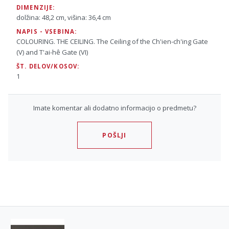
DIMENZIJE:
dolžina: 48,2 cm, višina: 36,4 cm
NAPIS - VSEBINA:
COLOURING. THE CEILING. The Ceiling of the Ch'ien-ch'ing Gate
(V) and T'ai-hê Gate (VI)
ŠT. DELOV/KOSOV:
1
Imate komentar ali dodatno informacijo o predmetu?
POŠLJI