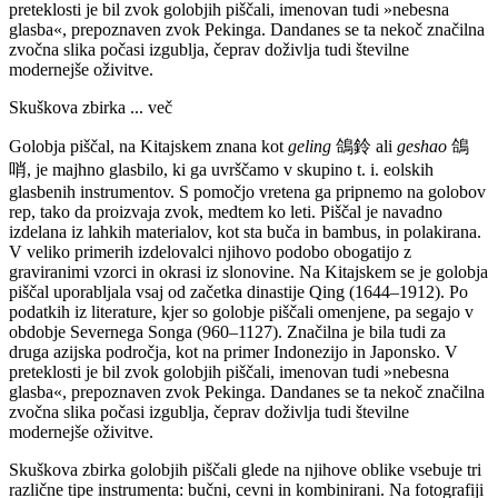
preteklosti je bil zvok golobjih piščali, imenovan tudi »nebesna
glasba«, prepoznaven zvok Pekinga. Dandanes se ta nekoč značilna
zvočna slika počasi izgublja, čeprav doživlja tudi številne
modernejše oživitve.
Skuškova zbirka
... več
Golobja piščal, na Kitajskem znana kot
geling
鴿鈴 ali
geshao
鴿
哨, je majhno glasbilo, ki ga uvrščamo v skupino t. i. eolskih
glasbenih instrumentov. S pomočjo vretena ga pripnemo na golobov
rep, tako da proizvaja zvok, medtem ko leti. Piščal je navadno
izdelana iz lahkih materialov, kot sta buča in bambus, in polakirana.
V veliko primerih izdelovalci njihovo podobo obogatijo z
graviranimi vzorci in okrasi iz slonovine. Na Kitajskem se je golobja
piščal uporabljala vsaj od začetka dinastije Qing (1644–1912). Po
podatkih iz literature, kjer so golobje piščali omenjene, pa segajo v
obdobje Severnega Songa (960–1127). Značilna je bila tudi za
druga azijska področja, kot na primer Indonezijo in Japonsko. V
preteklosti je bil zvok golobjih piščali, imenovan tudi »nebesna
glasba«, prepoznaven zvok Pekinga. Dandanes se ta nekoč značilna
zvočna slika počasi izgublja, čeprav doživlja tudi številne
modernejše oživitve.
Skuškova zbirka golobjih piščali glede na njihove oblike vsebuje tri
različne tipe instrumenta: bučni, cevni in kombinirani. Na fotografiji