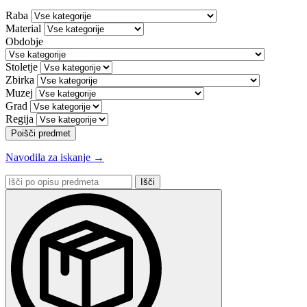
Raba
Material
Obdobje
Stoletje
Zbirka
Muzej
Grad
Regija
Poišči predmet
Navodila za iskanje →
Išči
po
opisu
predmeta: