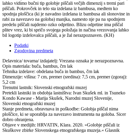
lahko vidimo bučni tip golobje piščali večjih dimenzij s tremi pari
piščali. Pokrovček in telo sta izdelana iz bambusa, medtem ko
spodnja ploščica (ki je navadno izdelana iz bambusa ali slonovine in
rabi za navezavo na goloba) manjka, namesto nje pa na spodnjem
predelu piščali najdemo ozko odprtino. Blizu odprtine ima piščal
plitev vrez, ki bi spričo svojega položaja in načina vrezovanja lahko
bil logotip izdelovalca piščali, a je žal nerazpoznaven. (KH)
Podatki
Zgodovina predmeta
Delavnica/ tovarna/ izdajatelj:
Vrezana oznaka je nerazpoznavna.
Opis materiala:
buča, bambus, črn lak
Tehnika izdelave:
obdelana buča in bambus, črn lak
Dimenzije:
višina: 7 cm, premer (sredina): 7,5 cm, premer (zgoraj):
5,2 cm
Trenutni lastnik:
Slovenski etnografski muzej
Pretekli lastniki in obdobja lastništva:
Ivan Skušek ml. in Tsuneko
Kondo Kawase - Marija Skušek, Narodni muzej Slovenije,
Slovenski etnografski muzej
Stanje predmeta, obravnava in poškodbe:
Golobja piščal nima
ploščice, ki se uporablja za navezavo instrumenta na goloba. Sicer
dobro ohranjena.
Objave v medijih:
HRVATIN, Klara. 2020. »Golobje piščali iz
Skuškove zbirke Slovenskega etnografskega muzeja.« Glasnik