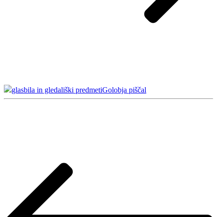
glasbila in gledališki predmeti
Golobja piščal