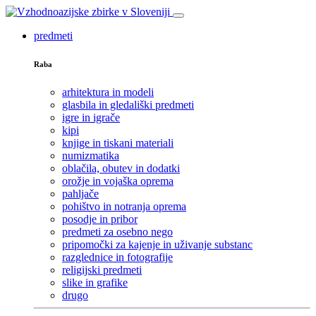
predmeti
Raba
arhitektura in modeli
glasbila in gledališki predmeti
igre in igrače
kipi
knjige in tiskani materiali
numizmatika
oblačila, obutev in dodatki
orožje in vojaška oprema
pahljače
pohištvo in notranja oprema
posodje in pribor
predmeti za osebno nego
pripomočki za kajenje in uživanje substanc
razglednice in fotografije
religijski predmeti
slike in grafike
drugo