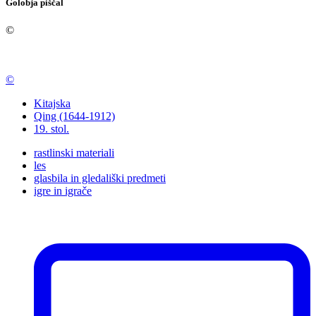
Golobja piščal
©
©
Kitajska
Qing (1644-1912)
19. stol.
rastlinski materiali
les
glasbila in gledališki predmeti
igre in igrače