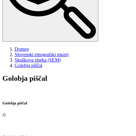
Domov
Slovenski etnografski muzej
Skuškova zbirka (SEM)
Golobja piščal
Golobja piščal
Golobja piščal
©