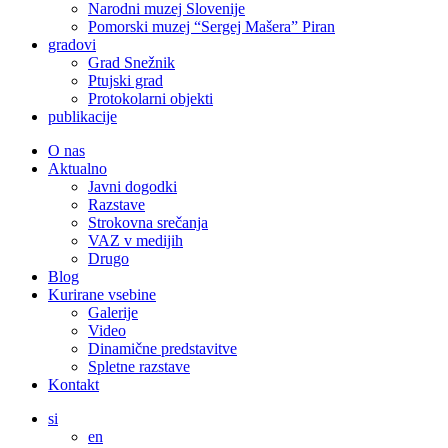
Narodni muzej Slovenije
Pomorski muzej “Sergej Mašera” Piran
gradovi
Grad Snežnik
Ptujski grad
Protokolarni objekti
publikacije
O nas
Aktualno
Javni dogodki
Razstave
Strokovna srečanja
VAZ v medijih
Drugo
Blog
Kurirane vsebine
Galerije
Video
Dinamične predstavitve
Spletne razstave
Kontakt
si
en