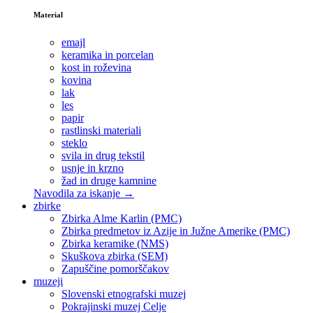
Material
emajl
keramika in porcelan
kost in roževina
kovina
lak
les
papir
rastlinski materiali
steklo
svila in drug tekstil
usnje in krzno
žad in druge kamnine
Navodila za iskanje →
zbirke
Zbirka Alme Karlin (PMC)
Zbirka predmetov iz Azije in Južne Amerike (PMC)
Zbirka keramike (NMS)
Skuškova zbirka (SEM)
Zapuščine pomorščakov
muzeji
Slovenski etnografski muzej
Pokrajinski muzej Celje