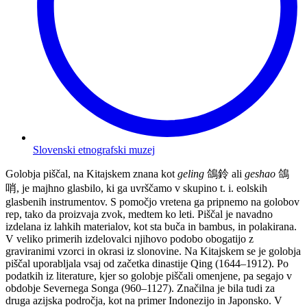
Slovenski etnografski muzej
Golobja piščal, na Kitajskem znana kot
geling
鴿鈴 ali
geshao
鴿
哨, je majhno glasbilo, ki ga uvrščamo v skupino t. i. eolskih
glasbenih instrumentov. S pomočjo vretena ga pripnemo na golobov
rep, tako da proizvaja zvok, medtem ko leti. Piščal je navadno
izdelana iz lahkih materialov, kot sta buča in bambus, in polakirana.
V veliko primerih izdelovalci njihovo podobo obogatijo z
graviranimi vzorci in okrasi iz slonovine. Na Kitajskem se je golobja
piščal uporabljala vsaj od začetka dinastije Qing (1644–1912). Po
podatkih iz literature, kjer so golobje piščali omenjene, pa segajo v
obdobje Severnega Songa (960–1127). Značilna je bila tudi za
druga azijska področja, kot na primer Indonezijo in Japonsko. V