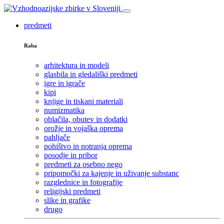
predmeti
Raba
arhitektura in modeli
glasbila in gledališki predmeti
igre in igrače
kipi
knjige in tiskani materiali
numizmatika
oblačila, obutev in dodatki
orožje in vojaška oprema
pahljače
pohištvo in notranja oprema
posodje in pribor
predmeti za osebno nego
pripomočki za kajenje in uživanje substanc
razglednice in fotografije
religijski predmeti
slike in grafike
drugo