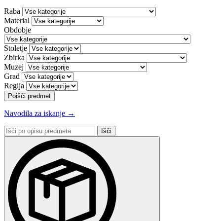
Raba
Material
Obdobje
Stoletje
Zbirka
Muzej
Grad
Regija
Poišči predmet
Navodila za iskanje →
Išči
po
opisu
predmeta: