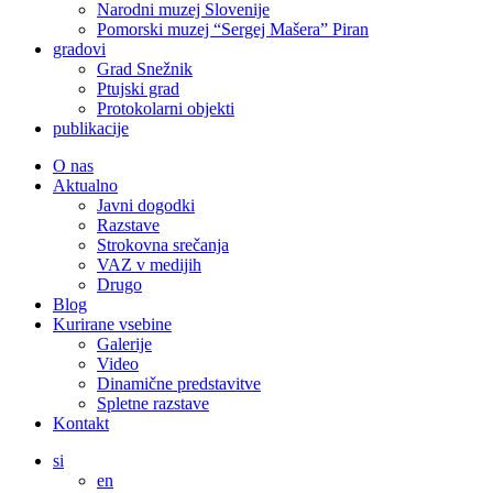
Narodni muzej Slovenije
Pomorski muzej “Sergej Mašera” Piran
gradovi
Grad Snežnik
Ptujski grad
Protokolarni objekti
publikacije
O nas
Aktualno
Javni dogodki
Razstave
Strokovna srečanja
VAZ v medijih
Drugo
Blog
Kurirane vsebine
Galerije
Video
Dinamične predstavitve
Spletne razstave
Kontakt
si
en