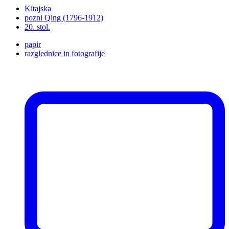
Kitajska
pozni Qing (1796-1912)
20. stol.
papir
razglednice in fotografije