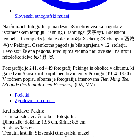
Slovenski etnografski muzej
Na črno-beli fotografiji je na desni 58 metrov visoka pagoda v
istoimenskem templju Tianning (Tianningsi 天寧寺). Budistični
tempeljski kompleks je danes del okrožja Xicheng (Xichengqu 西城
區) v Pekingu. Osemkotna pagoda je bila zgrajena v 12. stoletju.
Levo stoji še ena pagoda. Pred njima vidimo tudi dve steli na hrbtu
mitološke želve
bixi
贔 屃.
Fotografija je 241. od 449 fotografij Pekinga in okolice v albumu, ki
ga je Ivan Skušek ml. kupil med bivanjem v Pekingu (1914–1920).
V ročnem popisu albuma je fotografija imenovana
Tien-Ming-Tse:
(Pagode des himmlischen Friedens)
. (DZ, MV)
Podatki
Zgodovina predmeta
Kraj izdelave:
Peking
Tehnika izdelave:
črno-bela fotografija
Dimenzije:
dolžina: 13,5 cm, širina: 8,5 cm
Št. delov/kosov:
1
Trenutni lastnik:
Slovenski etnografski muzej