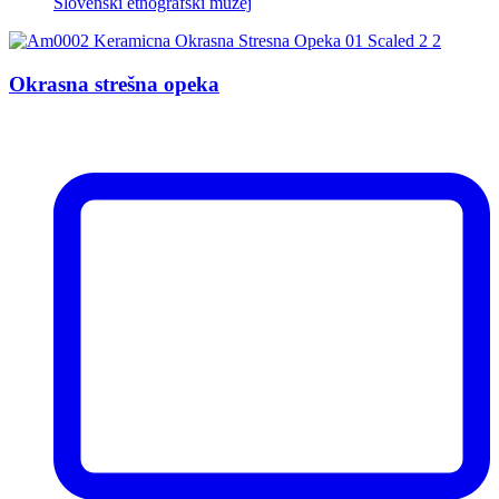
Slovenski etnografski muzej
Okrasna strešna opeka