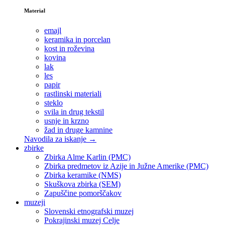
Material
emajl
keramika in porcelan
kost in roževina
kovina
lak
les
papir
rastlinski materiali
steklo
svila in drug tekstil
usnje in krzno
žad in druge kamnine
Navodila za iskanje →
zbirke
Zbirka Alme Karlin (PMC)
Zbirka predmetov iz Azije in Južne Amerike (PMC)
Zbirka keramike (NMS)
Skuškova zbirka (SEM)
Zapuščine pomorščakov
muzeji
Slovenski etnografski muzej
Pokrajinski muzej Celje