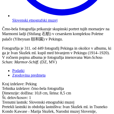
Slovenski etnografski muzej
Črno-bela fotografija prikazuje skupinski portret tujih mornarjev na
Marmorni ladji (Shifang 石舫) v cesarskem kompleksu Poletne
palače (Yiheyuan 頤和園) v Pekingu.
Fotografija je 311. od 449 fotografij Pekinga in okolice v albumu, ki
ga je Ivan Skušek ml. kupil med bivanjem v Pekingu (1914–1920).
V ročnem popisu albuma je fotografija imenovana
Wan-Schou-
Schan: Marmor-Schiff
. (DZ, MV)
Podatki
Zgodovina predmeta
Kraj izdelave:
Peking
Tehnika izdelave:
črno-bela fotografija
Dimenzije:
dolžina: 10,8 cm, širina: 8,5 cm
Št. delov/kosov:
1
Trenutni lastnik:
Slovenski etnografski muzej
Pretekli lastniki in obdobja lastništva:
Ivan Skušek ml. in Tsuneko
Kondo Kawase - Marija Skušek, Narodni muzej Slovenije,