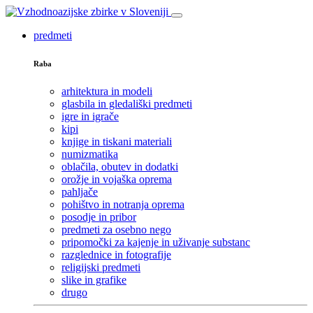
predmeti
Raba
arhitektura in modeli
glasbila in gledališki predmeti
igre in igrače
kipi
knjige in tiskani materiali
numizmatika
oblačila, obutev in dodatki
orožje in vojaška oprema
pahljače
pohištvo in notranja oprema
posodje in pribor
predmeti za osebno nego
pripomočki za kajenje in uživanje substanc
razglednice in fotografije
religijski predmeti
slike in grafike
drugo