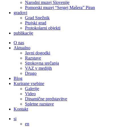
Narodni muzej Slovenije
Pomorski muzej “Sergej Mašera” Piran
gradovi
Grad Snežnik
Ptujski grad
Protokolarni objekti
publikacije
O nas
Aktualno
Javni dogodki
Razstave
Strokovna srečanja
VAZ v medijih
Drugo
Blog
Kurirane vsebine
Galerije
Video
Dinamične predstavitve
Spletne razstave
Kontakt
si
en