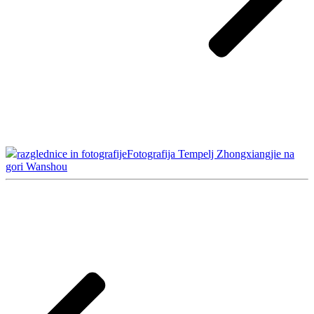
razglednice in fotografije
Fotografija Tempelj Zhongxiangjie na
gori Wanshou