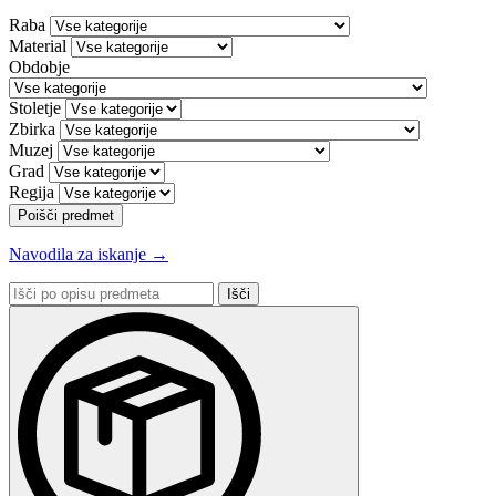
Raba
Material
Obdobje
Stoletje
Zbirka
Muzej
Grad
Regija
Poišči predmet
Navodila za iskanje →
Išči
po
opisu
predmeta: