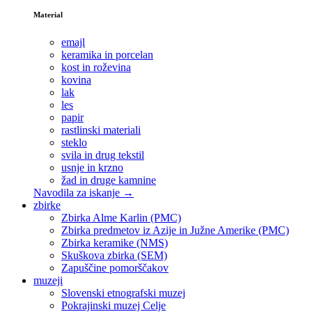
Material
emajl
keramika in porcelan
kost in roževina
kovina
lak
les
papir
rastlinski materiali
steklo
svila in drug tekstil
usnje in krzno
žad in druge kamnine
Navodila za iskanje →
zbirke
Zbirka Alme Karlin (PMC)
Zbirka predmetov iz Azije in Južne Amerike (PMC)
Zbirka keramike (NMS)
Skuškova zbirka (SEM)
Zapuščine pomorščakov
muzeji
Slovenski etnografski muzej
Pokrajinski muzej Celje