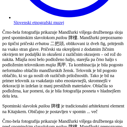
Slovenski etnografski muzej
Črno-bela fotografija prikazuje Mandžurki višjega družbenega sloja
pred spominskim slavolokom
pailou
牌樓. Mandžurki prepoznamo
po tipični pričeski
erbatou
二把頭, oblikovani iz dveh fig, pritrjenih
na vsako stran glave. Pričeski sta okrepljeni z dodatnim žičnim
okvirjem ter podaljški in okrašeni z različnim okrasjem – od rož do
nakita. Mlajša nosi belo podloženo haljo, starejša pa črno haljo s
podloženim telovnikom
majia
馬甲. Ta kombinacija je bila pogosto
neformalno oblačilo mandžurskih žensk. Telovnik je bil pogosto
oblačilo, ki so ga nosili ob različnih priložnostih. Tako je bil na
primer telovnik za vsakdanjo rabo enostavnejši, skromnejši v
dekoraciji in izdelan iz manj prestižnih materialov. Oblačila so
podložena, kar pomeni, da je bila fotografija posneta v hladnejšem
delu leta.
Spominski slavolok
pailou
牌樓 je tradicionalni arhitekturni element
na Kitajskem. Običajno je postavljen v spomin
... več
Črno-bela fotografija prikazuje Mandžurki višjega družbenega sloja
pred spominskim slavolokom
pailou
牌樓. Mandžurki prepoznamo