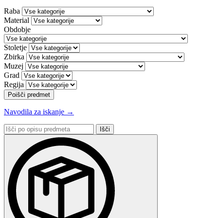
Raba
Material
Obdobje
Stoletje
Zbirka
Muzej
Grad
Regija
Poišči predmet
Navodila za iskanje →
Išči
po
opisu
predmeta: