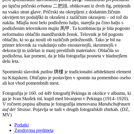
po tipični pričeski
erbatou
二把頭, oblikovani iz dveh fig, pritrjenih
na vsako stran glave. Pričeski sta okrepljeni z dodatnim žičnim
okvirjem ter podaljški in okrašeni z različnim okrasjem – od rož do
nakita. Mlajša nosi belo podloženo haljo, starejša pa črno haljo s
podloženim telovnikom
majia
馬甲. Ta kombinacija je bila pogosto
neformalno oblačilo mandžurskih žensk. Telovnik je bil pogosto
oblačilo, ki so ga nosili ob različnih priložnostih. Tako je bil na
primer telovnik za vsakdanjo rabo enostavnejši, skromnejši v
dekoraciji in izdelan iz manj prestižnih materialov. Oblačila so
podložena, kar pomeni, da je bila fotografija posneta v hladnejšem
delu leta.
Spominski slavolok
pailou
牌樓 je tradicionalni arhitekturni element
na Kitajskem. Običajno je postavljen v spomin na pomembno osebo
ali kot vhod pomembnih mest.
Fotografija je 160. od 449 fotografij Pekinga in okolice v albumu, ki
ga je Ivan Skušek ml. kupil med bivanjem v Pekingu (1914–1920).
V ročnem popisu albuma je fotografija imenovana
Mandschufrauen
auf der Strasse
. Pojavlja se tudi v drugih fotografskih zbirkah. (DZ,
MV)
Podatki
Zgodovina predmeta