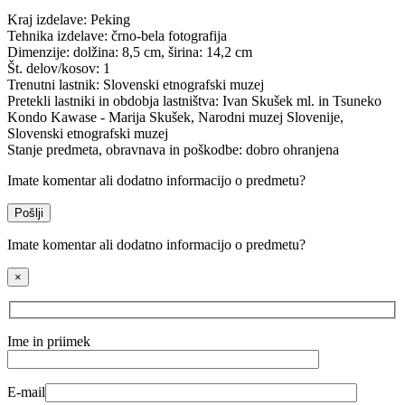
Kraj izdelave:
Peking
Tehnika izdelave:
črno-bela fotografija
Dimenzije:
dolžina: 8,5 cm, širina: 14,2 cm
Št. delov/kosov:
1
Trenutni lastnik:
Slovenski etnografski muzej
Pretekli lastniki in obdobja lastništva:
Ivan Skušek ml. in Tsuneko
Kondo Kawase - Marija Skušek, Narodni muzej Slovenije,
Slovenski etnografski muzej
Stanje predmeta, obravnava in poškodbe:
dobro ohranjena
Imate komentar ali dodatno informacijo o predmetu?
Pošlji
Imate komentar ali dodatno informacijo o predmetu?
×
Ime in priimek
E-mail