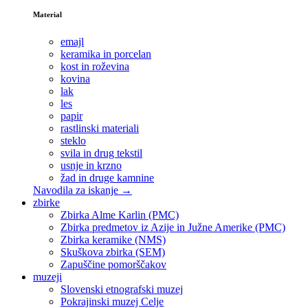
Material
emajl
keramika in porcelan
kost in roževina
kovina
lak
les
papir
rastlinski materiali
steklo
svila in drug tekstil
usnje in krzno
žad in druge kamnine
Navodila za iskanje →
zbirke
Zbirka Alme Karlin (PMC)
Zbirka predmetov iz Azije in Južne Amerike (PMC)
Zbirka keramike (NMS)
Skuškova zbirka (SEM)
Zapuščine pomorščakov
muzeji
Slovenski etnografski muzej
Pokrajinski muzej Celje