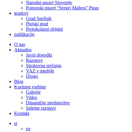
Narodni muzej Slovenije
Pomorski muzej “Sergej Mašera” Piran
gradovi
Grad Snežnik
Ptujski grad
Protokolarni objekti
publikacije
O nas
Aktualno
Javni dogodki
Razstave
Strokovna srečanja
VAZ v medijih
Drugo
Blog
Kurirane vsebine
Galerije
Video
Dinamične predstavitve
Spletne razstave
Kontakt
si
en