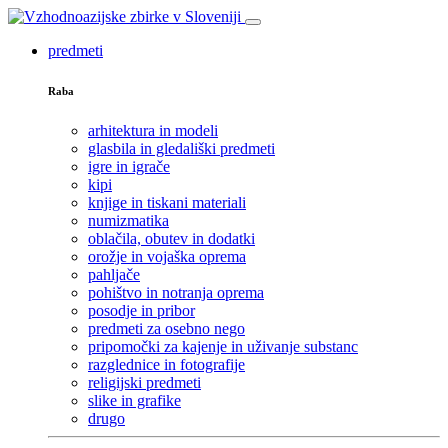
predmeti
Raba
arhitektura in modeli
glasbila in gledališki predmeti
igre in igrače
kipi
knjige in tiskani materiali
numizmatika
oblačila, obutev in dodatki
orožje in vojaška oprema
pahljače
pohištvo in notranja oprema
posodje in pribor
predmeti za osebno nego
pripomočki za kajenje in uživanje substanc
razglednice in fotografije
religijski predmeti
slike in grafike
drugo