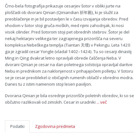
Črno-bela fotografija prikazuje cesarjev šotor v obliki jurte na
ploščadi ob dvorani Qinian (Qiniandian 祈年殿), ki je služil za
preoblačenje in je bil postavljen le v času izvajanja obredov. Pred
vhodom v šotor stoji gruča moških, med njimi zahodnjak, ki nosi
visok cilinder. Pred šotorom stoji pet obrednih stebrov. Šotor je del
nekaj hektarjev velikega ter zagrajenega prizorišča na severu
kompleksa Nebeškega templja (Tiantan 天壇) v Pekingu. Leta 1420
ga je zgradil cesar Yongle (vladal 1402–1424). Tu so cesarji dinastij
Ming in Qing dvakrat letno opravljali obrede čaščenja Neba. V
dvorani Qinian je cesar na dan poletnega solsticija opravljal daritve
Nebu in prednikom za naklonjenost v prihajajočem polletju. V šotoru
se je cesar preoblekel iz običajnih rumenih oblačil v obredno modra.
Danes tu z istim namenom stoji lesen paviljon.
Dvorana Qinian je bila osrednje prizorišče poletnih obredov, ki so se
občutno razlikovali od zimskih. Cesar in uradniki
... več
Podatki
Zgodovina predmeta