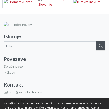
Iskanje
Išči...:
Povezave
Splošni pogoji
Piškotki
Kontakt
info@vazcollections.si
Eventbrite
Na naši spletni strani uporabljamo piškotke za namene zagotavljanje boljše
funkcionalnosti in uporabniške izkušnje, varnosti, nemotenega delovanja