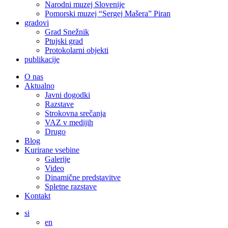
Narodni muzej Slovenije
Pomorski muzej “Sergej Mašera” Piran
gradovi
Grad Snežnik
Ptujski grad
Protokolarni objekti
publikacije
O nas
Aktualno
Javni dogodki
Razstave
Strokovna srečanja
VAZ v medijih
Drugo
Blog
Kurirane vsebine
Galerije
Video
Dinamične predstavitve
Spletne razstave
Kontakt
si
en