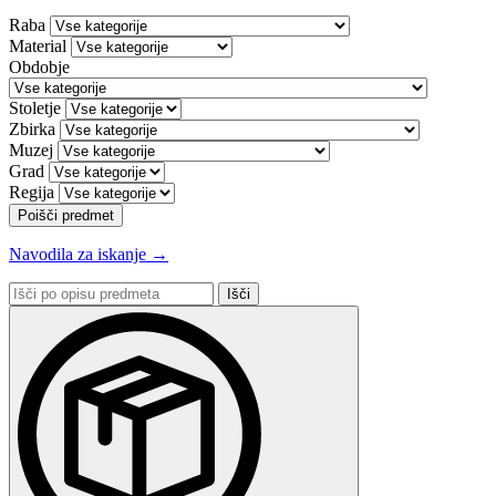
Raba
Material
Obdobje
Stoletje
Zbirka
Muzej
Grad
Regija
Poišči predmet
Navodila za iskanje →
Išči
po
opisu
predmeta: