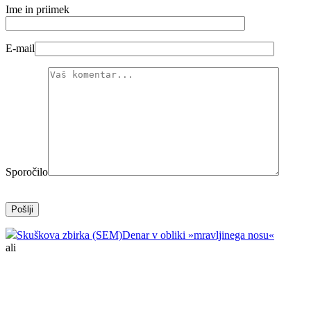
Ime in priimek
E-mail
Sporočilo
Skuškova zbirka (SEM)
Denar v obliki »mravljinega nosu«
ali