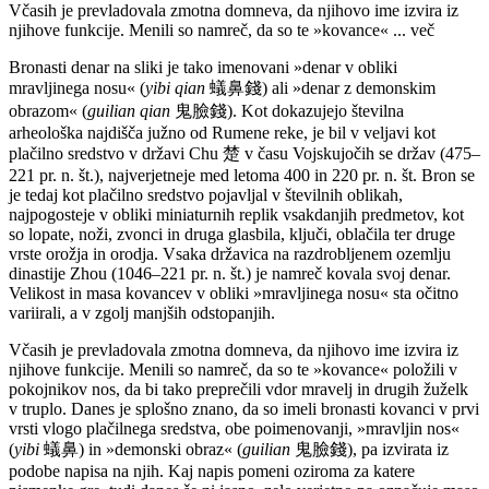
Včasih je prevladovala zmotna domneva, da njihovo ime izvira iz
njihove funkcije. Menili so namreč, da so te »kovance«
... več
Bronasti denar na sliki je tako imenovani »denar v obliki
mravljinega nosu« (
yibi qian
蟻鼻錢) ali »denar z demonskim
obrazom« (
guilian qian
鬼臉錢). Kot dokazujejo številna
arheološka najdišča južno od Rumene reke, je bil v veljavi kot
plačilno sredstvo v državi Chu 楚 v času Vojskujočih se držav (475–
221 pr. n. št.), najverjetneje med letoma 400 in 220 pr. n. št. Bron se
je tedaj kot plačilno sredstvo pojavljal v številnih oblikah,
najpogosteje v obliki miniaturnih replik vsakdanjih predmetov, kot
so lopate, noži, zvonci in druga glasbila, ključi, oblačila ter druge
vrste orožja in orodja. Vsaka državica na razdrobljenem ozemlju
dinastije Zhou (1046–221 pr. n. št.) je namreč kovala svoj denar.
Velikost in masa kovancev v obliki »mravljinega nosu« sta očitno
variirali, a v zgolj manjših odstopanjih.
Včasih je prevladovala zmotna domneva, da njihovo ime izvira iz
njihove funkcije. Menili so namreč, da so te »kovance« položili v
pokojnikov nos, da bi tako preprečili vdor mravelj in drugih žuželk
v truplo. Danes je splošno znano, da so imeli bronasti kovanci v prvi
vrsti vlogo plačilnega sredstva, obe poimenovanji, »mravljin nos«
(
yibi
蟻鼻) in »demonski obraz« (
guilian
鬼臉錢), pa izvirata iz
podobe napisa na njih. Kaj napis pomeni oziroma za katere