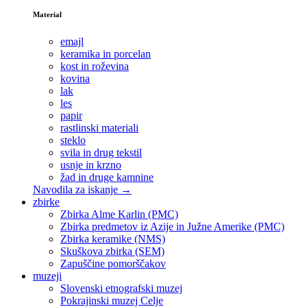
Material
emajl
keramika in porcelan
kost in roževina
kovina
lak
les
papir
rastlinski materiali
steklo
svila in drug tekstil
usnje in krzno
žad in druge kamnine
Navodila za iskanje →
zbirke
Zbirka Alme Karlin (PMC)
Zbirka predmetov iz Azije in Južne Amerike (PMC)
Zbirka keramike (NMS)
Skuškova zbirka (SEM)
Zapuščine pomorščakov
muzeji
Slovenski etnografski muzej
Pokrajinski muzej Celje