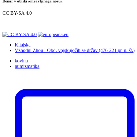
Denar v obliki »mravljinega nosu«
CC BY-SA 4.0
Kitajska
Vzhodni Zhou - Obd. vojskujočih se držav (476-221 pr. n. št.)
kovina
numizmatika