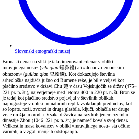
Slovenski etnografski muzej
Bronasti denar na sliki je tako imenovani »denar v obliki
mravljinega nosu« (
yibi qian
蟻鼻錢) ali »denar z demonskim
obrazom« (
guilian qian
鬼臉錢). Kot dokazujejo številna
arheološka najdišča južno od Rumene reke, je bil v veljavi kot
plačilno sredstvo v državi Chu 楚 v času Vojskujočih se držav (475–
221 pr. n. št.), najverjetneje med letoma 400 in 220 pr. n. št. Bron se
je tedaj kot plačilno sredstvo pojavljal v številnih oblikah,
najpogosteje v obliki miniaturnih replik vsakdanjih predmetov, kot
so lopate, noži, zvonci in druga glasbila, ključi, oblačila ter druge
vrste orožja in orodja. Vsaka državica na razdrobljenem ozemlju
dinastije Zhou (1046–221 pr. n. št.) je namreč kovala svoj denar.
Velikost in masa kovancev v obliki »mravljinega nosu« sta očitno
variirali, a v zgolj manjših odstopanjih.