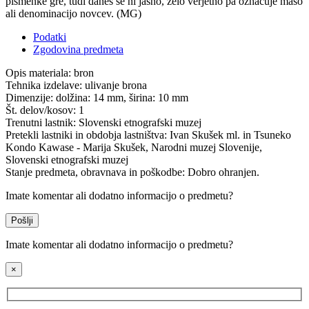
pismenke gre, tudi danes še ni jasno, zelo verjetno pa označuje maso
ali denominacijo novcev. (MG)
Podatki
Zgodovina predmeta
Opis materiala:
bron
Tehnika izdelave:
ulivanje brona
Dimenzije:
dolžina: 14 mm, širina: 10 mm
Št. delov/kosov:
1
Trenutni lastnik:
Slovenski etnografski muzej
Pretekli lastniki in obdobja lastništva:
Ivan Skušek ml. in Tsuneko
Kondo Kawase - Marija Skušek, Narodni muzej Slovenije,
Slovenski etnografski muzej
Stanje predmeta, obravnava in poškodbe:
Dobro ohranjen.
Imate komentar ali dodatno informacijo o predmetu?
Pošlji
Imate komentar ali dodatno informacijo o predmetu?
×