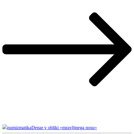
numizmatika
Denar v obliki »mravljinega nosu«