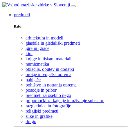
predmeti
Raba
arhitektura in modeli
glasbila in gledališki predmeti
igre in igrače
kipi
knjige in tiskani materiali
numizmatika
oblačila, obutev in dodatki
orožje in vojaška oprema
pahljače
pohištvo in notranja oprema
posodje in pribor
predmeti za osebno nego
pripomočki za kajenje in uživanje substanc
razglednice in fotografije
religijski predmeti
slike in grafike
drugo