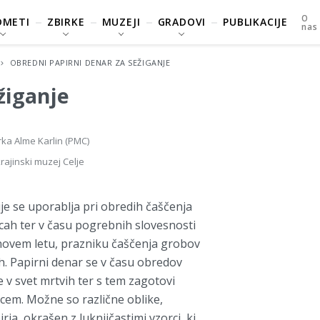
O
DMETI
ZBIRKE
MUZEJI
GRADOVI
PUBLIKACIJE
nas
OBREDNI PAPIRNI DENAR ZA SEŽIGANJE
žiganje
rka Alme Karlin (PMC)
rajinski muzej Celje
ije se uporablja pri obredih čaščenja
ah ter v času pogrebnih slovesnosti
 novem letu, prazniku čaščenja grobov
ih. Papirni denar se v času obredov
e v svet mrtvih ter s tem zagotovi
cem. Možne so različne oblike,
ja, okrašen z luknjičastimi vzorci, ki