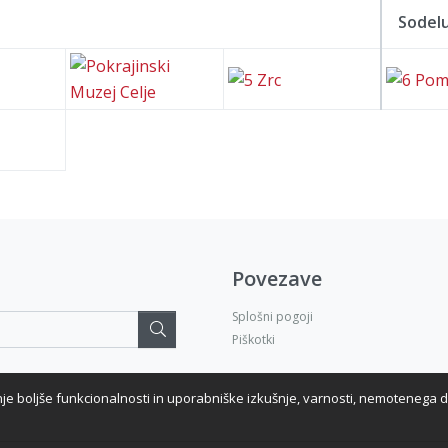
Sodelu
Povezave
Splošni pogoji
Išči...:
Piškotki
je boljše funkcionalnosti in uporabniške izkušnje, varnosti, nemotenega d