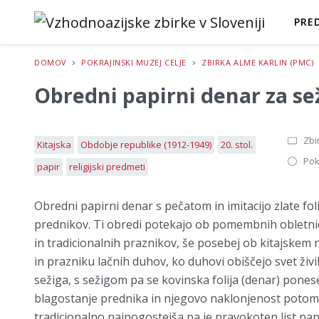
PRE
DOMOV
POKRAJINSKI MUZEJ CELJE
ZBIRKA ALME KARLIN (PMC)
Obredni papirni denar za se
Zbi
Kitajska
Obdobje republike (1912-1949)
20. stol.
Pok
papir
religijski predmeti
Obredni papirni denar s pečatom in imitacijo zlate fol
prednikov. Ti obredi potekajo ob pomembnih obletnic
in tradicionalnih praznikov, še posebej ob kitajskem
in prazniku lačnih duhov, ko duhovi obiščejo svet živ
sežiga, s sežigom pa se kovinska folija (denar) pones
blagostanje prednika in njegovo naklonjenost potom
tradicionalno najpogostejša pa je pravokoten list papir