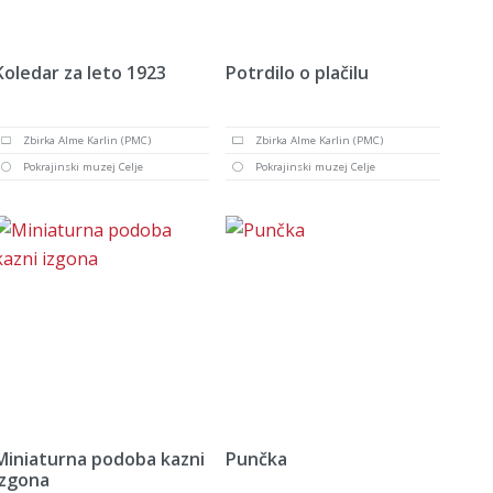
Koledar za leto 1923
Potrdilo o plačilu
Zbirka Alme Karlin (PMC)
Zbirka Alme Karlin (PMC)
Pokrajinski muzej Celje
Pokrajinski muzej Celje
Miniaturna podoba kazni
Punčka
izgona