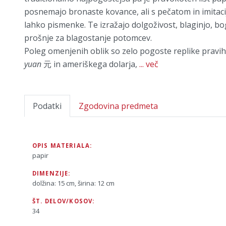
posnemajo bronaste kovance, ali s pečatom in imitacijo
lahko pismenke. Te izražajo dolgoživost, blaginjo, bog
prošnje za blagostanje potomcev.
Poleg omenjenih oblik so zelo pogoste replike pravih
yuan
元 in ameriškega dolarja,
... več
Podatki
Zgodovina predmeta
OPIS MATERIALA:
papir
DIMENZIJE:
dolžina: 15 cm, širina: 12 cm
ŠT. DELOV/KOSOV:
34