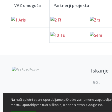
VAZ omogoča
Partnerji projekta
Iskanje
Na naši spletni strani uporabljamo piškotke za namene zagotavljan
mestu. Uporabljamo tudi piškotke, izdane s strani Google inc.