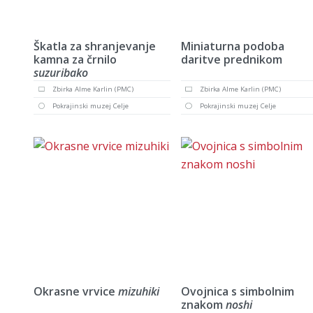
Škatla za shranjevanje
Miniaturna podoba
kamna za črnilo
daritve prednikom
suzuribako
Zbirka Alme Karlin (PMC)
Zbirka Alme Karlin (PMC)
Pokrajinski muzej Celje
Pokrajinski muzej Celje
Okrasne vrvice
mizuhiki
Ovojnica s simbolnim
znakom
noshi