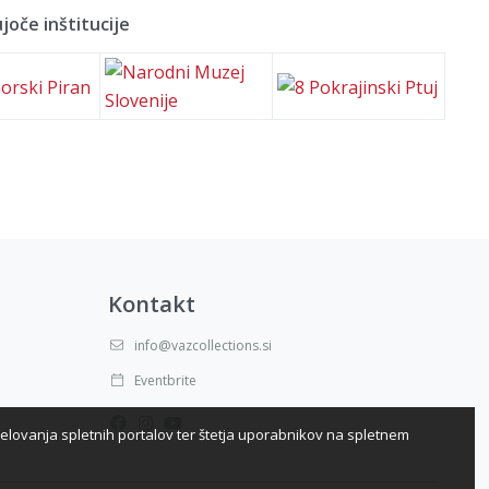
joče inštitucije
Kontakt
info@vazcollections.si
Eventbrite
elovanja spletnih portalov ter štetja uporabnikov na spletnem