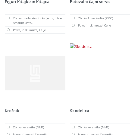
Figuri Kitajke in Kitajca
Potovalni čajni servis
Zbirka predmetov iz Azije in Južne
Zbirka Alme Karlin (PMC)
Amerike (PMC)
Pokrajinski muzej Celje
Pokrajinski muzej Celje
Krožnik
Skodelica
Zbirka keramike (NMS)
Zbirka keramike (NMS)
Narodni muzej Slovenije
Narodni muzej Slovenije