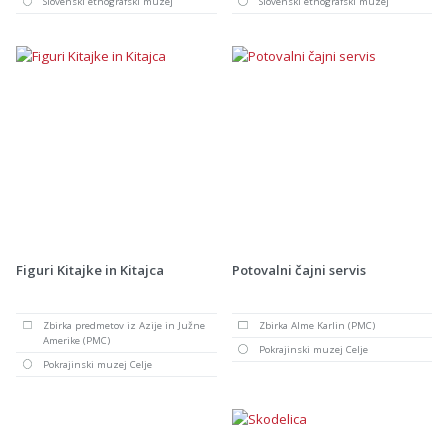
Slovenski etnografski muzej
Slovenski etnografski muzej
Figuri Kitajke in Kitajca
Potovalni čajni servis
Zbirka predmetov iz Azije in Južne
Zbirka Alme Karlin (PMC)
Amerike (PMC)
Pokrajinski muzej Celje
Pokrajinski muzej Celje