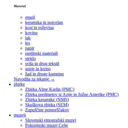
Material
emajl
keramika in porcelan
kost in roževina
kovina
lak
les
papir
rastlinski materiali
steklo
svila in drug tekstil
usnje in krzno
žad in druge kamnine
Navodila za iskanje →
zbirke
Zbirka Alme Karlin (PMC)
Zbirka predmetov iz Azije in Južne Amerike (PMC)
Zbirka keramike (NMS)
Skuškova zbirka (SEM)
Zapuščine pomorščakov
muzeji
Slovenski etnografski muzej
Pokrajinski muzej Celje