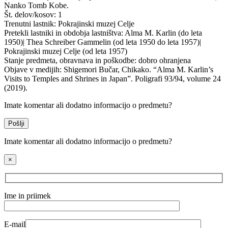
Nanko Tomb Kobe.
Št. delov/kosov:
1
Trenutni lastnik:
Pokrajinski muzej Celje
Pretekli lastniki in obdobja lastništva:
Alma M. Karlin (do leta
1950)| Thea Schreiber Gammelin (od leta 1950 do leta 1957)|
Pokrajinski muzej Celje (od leta 1957)
Stanje predmeta, obravnava in poškodbe:
dobro ohranjena
Objave v medijih:
Shigemori Bučar, Chikako. “Alma M. Karlin’s
Visits to Temples and Shrines in Japan”. Poligrafi 93/94, volume 24
(2019).
Imate komentar ali dodatno informacijo o predmetu?
Pošlji
Imate komentar ali dodatno informacijo o predmetu?
×
Ime in priimek
E-mail