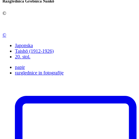
Razglednica
Grobnica Nankō
©
©
Japonska
Taishō (1912-1926)
20. stol.
papir
razglednice in fotografije