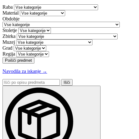
Raba
Material
Obdobje
Stoletje
Zbirka
Muzej
Grad
Regija
Poišči predmet
Navodila za iskanje →
Išči
po
opisu
predmeta: