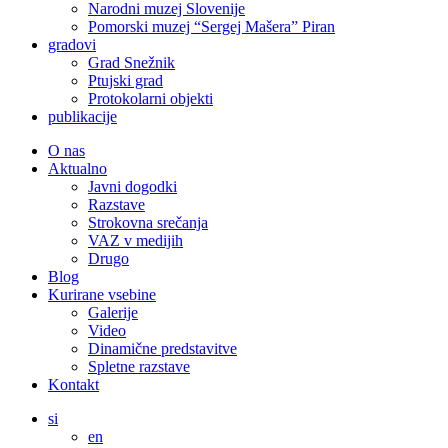
Narodni muzej Slovenije
Pomorski muzej “Sergej Mašera” Piran
gradovi
Grad Snežnik
Ptujski grad
Protokolarni objekti
publikacije
O nas
Aktualno
Javni dogodki
Razstave
Strokovna srečanja
VAZ v medijih
Drugo
Blog
Kurirane vsebine
Galerije
Video
Dinamične predstavitve
Spletne razstave
Kontakt
si
en