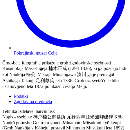
Pokrajinski muzej Celje
Črno-bela fotografija prikazuje grob zgodovinske osebnosti
Kusunokija Masashigeja 楠木正成 (1294-1336), ki ga poznajo tudi
kot Nankōja 楠公. V kraju Minatogawa 湊川 ga je premagal
Ashikaga Takauji 足利尊氏 leta 1336. Grob oz. svetišče je bilo
ustanovljeno leta 1872 po ukazu cesarja Meiji.
Podatki
Zgodovina predmeta
Tehnika izdelave:
barvni tisk
Napis - vsebina:
神戸楠公御墓所 元禄四年源光圀卿建碑 Kōbe
Nankō gobosho Genroku yonen Minamoto Mitsukuni kyō kenpi
(Grob Nankōja v Kōbeju, postavil Minamoto Mitsukuni leta 1692)