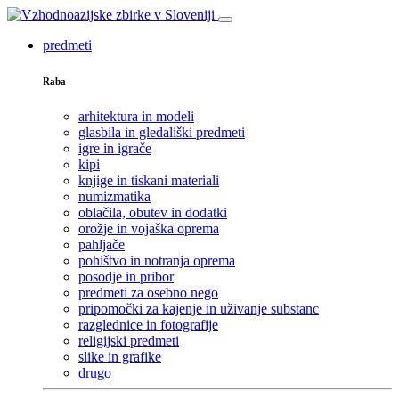
predmeti
Raba
arhitektura in modeli
glasbila in gledališki predmeti
igre in igrače
kipi
knjige in tiskani materiali
numizmatika
oblačila, obutev in dodatki
orožje in vojaška oprema
pahljače
pohištvo in notranja oprema
posodje in pribor
predmeti za osebno nego
pripomočki za kajenje in uživanje substanc
razglednice in fotografije
religijski predmeti
slike in grafike
drugo