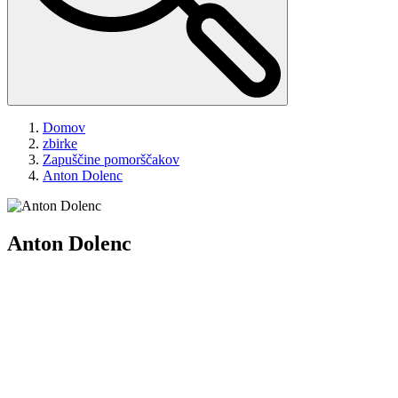
Domov
zbirke
Zapuščine pomorščakov
Anton Dolenc
Anton Dolenc