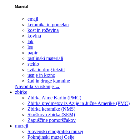
Material
emajl
keramika in porcelan
kost in roževina
kovina
lak
les
papir
rastlinski materiali
steklo
svila in drug tekstil
usnje in krzno
žad in druge kamnine
Navodila za iskanje →
zbirke
Zbirka Alme Karlin (PMC)
Zbirka predmetov iz Azije in Južne Amerike (PMC)
Zbirka keramike (NMS)
Skuškova zbirka (SEM)
Zapuščine pomorščakov
muzeji
Slovenski etnografski muzej
Pokrajinski muzej Celje