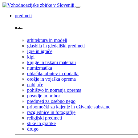
predmeti
Raba
arhitektura in modeli
glasbila in gledališki predmeti
igre in igrače
kipi
knjige in tiskani materiali
numizmatika
oblačila, obutev in dodatki
orožje in vojaška oprema
pahljače
pohištvo in notranja oprema
posodje in pribor
predmeti za osebno nego
pripomočki za kajenje in uživanje substanc
razglednice in fotografije
religijski predmeti
slike in grafike
drugo