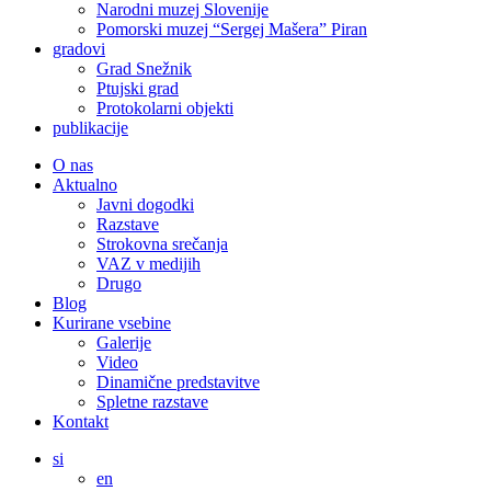
Narodni muzej Slovenije
Pomorski muzej “Sergej Mašera” Piran
gradovi
Grad Snežnik
Ptujski grad
Protokolarni objekti
publikacije
O nas
Aktualno
Javni dogodki
Razstave
Strokovna srečanja
VAZ v medijih
Drugo
Blog
Kurirane vsebine
Galerije
Video
Dinamične predstavitve
Spletne razstave
Kontakt
si
en