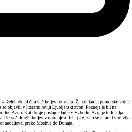
 so želeli videti čim več krajev po svetu. Že kot kadet pomorske vojne
 objavili v literarni reviji Ljubljanski zvon. Pozneje je bil na
dno Azijo. Kot druge postajne ladje v Vzhodni Aziji je tudi ladja
i še več drugih krajev v notranjosti Kitajske, zato se je pred vrnitvijo
pot nadaljeval preko Moskve do Dunaja.