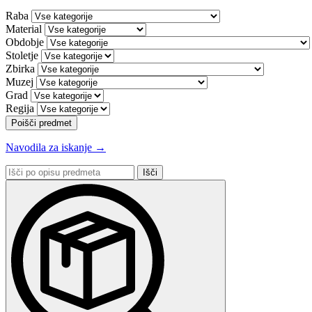
Raba
Material
Obdobje
Stoletje
Zbirka
Muzej
Grad
Regija
Poišči predmet
Navodila za iskanje →
Išči
po
opisu
predmeta: