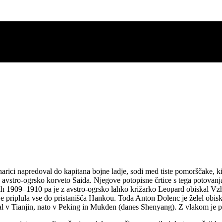
rici napredoval do kapitana bojne ladje, sodi med tiste pomorščake, ki
avstro-ogrsko korveto Saida. Njegove potopisne črtice s tega potovanja so
 1909–1910 pa je z avstro-ogrsko lahko križarko Leopard obiskal Vzho
e priplula vse do pristanišča Hankou. Toda Anton Dolenc je želel obiskat
val v Tianjin, nato v Peking in Mukden (danes Shenyang). Z vlakom je 