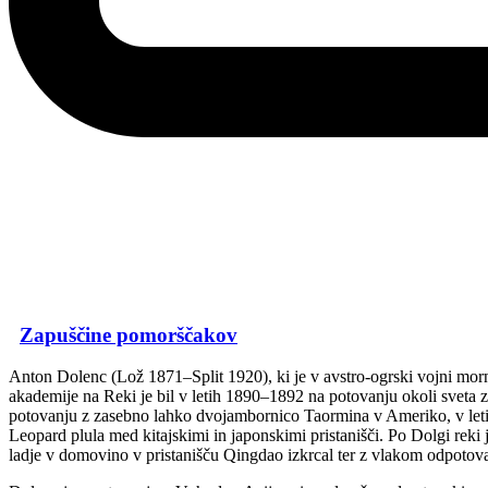
Zapuščine pomorščakov
Anton Dolenc (Lož 1871–Split 1920), ki je v avstro-ogrski vojni morna
akademije na Reki je bil v letih 1890–1892 na potovanju okoli sveta z 
potovanju z zasebno lahko dvojambornico Taormina v Ameriko, v letih
Leopard plula med kitajskimi in japonskimi pristanišči. Po Dolgi reki j
ladje v domovino v pristanišču Qingdao izkrcal ter z vlakom odpoto