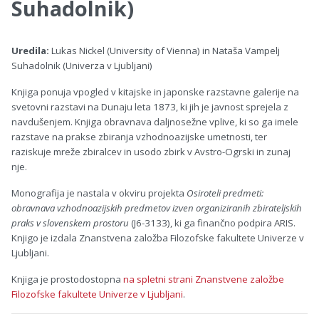
Suhadolnik)
Uredila:
Lukas Nickel (University of Vienna) in Nataša Vampelj
Suhadolnik (Univerza v Ljubljani)
Knjiga ponuja vpogled v kitajske in japonske razstavne galerije na
svetovni razstavi na Dunaju leta 1873, ki jih je javnost sprejela z
navdušenjem. Knjiga obravnava daljnosežne vplive, ki so ga imele
razstave na prakse zbiranja vzhodnoazijske umetnosti, ter
raziskuje mreže zbiralcev in usodo zbirk v Avstro-Ogrski in zunaj
nje.
Monografija je nastala v okviru projekta
Osiroteli predmeti:
obravnava vzhodnoazijskih predmetov izven organiziranih zbirateljskih
praks v slovenskem prostoru
(J6-3133), ki ga finančno podpira ARIS.
Knjigo je izdala Znanstvena založba Filozofske fakultete Univerze v
Ljubljani.
Knjiga je prostodostopna
na spletni strani Znanstvene založbe
Filozofske fakultete Univerze v Ljubljani
.