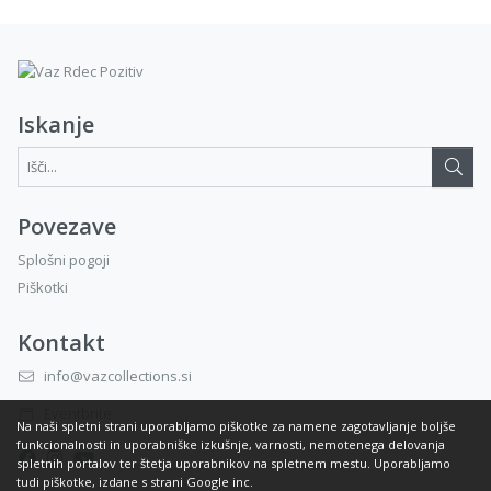
Iskanje
Išči...:
Povezave
Splošni pogoji
Piškotki
Kontakt
info@vazcollections.si
Eventbrite
Na naši spletni strani uporabljamo piškotke za namene zagotavljanje boljše
funkcionalnosti in uporabniške izkušnje, varnosti, nemotenega delovanja
spletnih portalov ter štetja uporabnikov na spletnem mestu. Uporabljamo
tudi piškotke, izdane s strani Google inc.